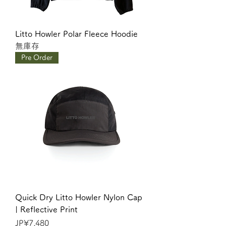
Litto Howler Polar Fleece Hoodie
無庫存
Pre Order
Quick Dry Litto Howler Nylon Cap
| Reflective Print
價格
JP¥7,480