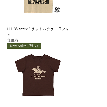
LH "Wanted" リットハウラー Tシャ
ツ
無庫存
New Arrival (残少)