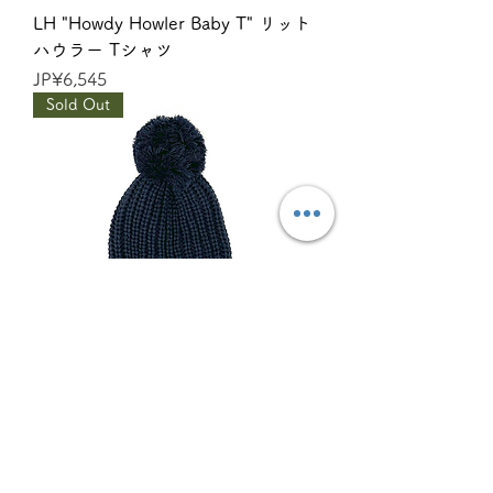
LH "Howdy Howler Baby T" リット
ハウラー Tシャツ
價格
JP¥6,545
Sold Out
LITTO HOWLER CHUNKY
WOVEN TOQUE リットハウラー
チャンキー ウーブン トゥーク
無庫存