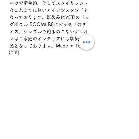
いので衛生的、そしてスタイリッシュ
なこれまでに無いアイアンスタンドと
なっております。既製品はYETIのドッ
グボウル BOOMER8にピッタリのサ
イズ。シンプルで飽きのこないデザイ
ンはご家庭のインテリアにも馴染む作
品となっております。Made in Tokyo
🇯🇵
✴︎お持ちのボウルに合わせたサイズ
等、カスタマイズご希望の方は
WELDINGERページ各種カスタム✉️に
てお問い合わせ下さい。
サイズチャート
外寸：高さ19.5cm
返品・返金ポリシー
脚部下幅 52.0cm
上部幅 47.5cm