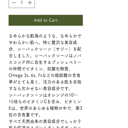
Add to Cart
なめらかな航海のような、なめらかで
やわらかい肌へ。特に贅沢な美容成
分、シーバックソーン（サジー）を配
合しました。シーバックソーンはノバ
スコシア州に自生するブッシュベリー
の仲間でビタミン、抗酸化物質、
Omega 3s, 6s, 7sなどの脂肪酸の含有
率がとても高く、活力のある肌を目指
すなら欠かせない美容成分です。
シーバックソーンはオレンジの10〜
15倍ものビタミンCを含み、ビタミン
Eは、世界のあらゆる植物の中で、第3
位の含有量です。
すべて天然由来の美容成分でしっかり
肌を保湿するプレミアムなボディロー