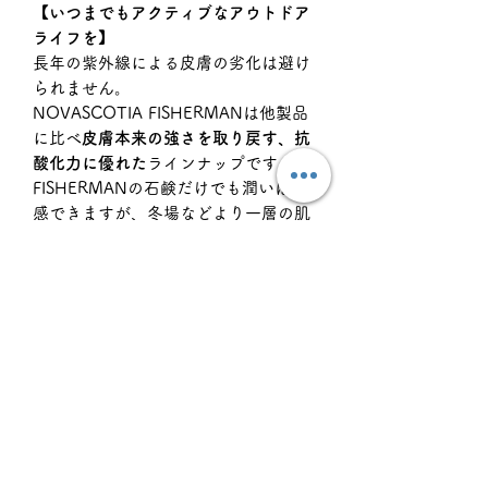
【いつまでもアクティブなアウトドア
ライフを】
長年の紫外線による皮膚の劣化は避け
られません。
NOVASCOTIA FISHERMANは他製品
に比べ
皮膚本来の強さを取り戻す、抗
酸化力に優れた
ラインナップです。
FISHERMANの石鹸だけでも潤いは実
感できますが、冬場などより一層の肌
のケアが必要な時に追加で使用すると
とても効果的です。
＜成分＞ ノバスコシアシーケルプ（海
藻）、シアバター、ココナッツ、アボ
カド、アロエ、パンプキンシード、キ
ュウリ、ビタミンE、シーバックソー
ン（サジー）
＜香り＞ 明るくフレッシュな柑橘系 -
スウィートオレンジ、タンジェリン、