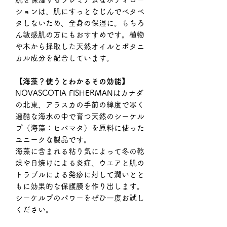
ションは、肌にすっとなじんでベタベ
タしないため、全身の保湿に。もちろ
ん敏感肌の方にもおすすめです。植物
や木から採取した天然オイルとボタニ
カル成分を配合しています。
【海藻？使うとわかるその効能】
NOVASCOTIA FISHERMANはカナダ
の北東、アラスカの手前の緯度で寒く
過酷な海水の中で育つ天然のシーケル
プ（海藻：ヒバマタ）を原料に使った
ユニークな製品です。
海藻に含まれる粘り気によって冬の乾
燥や日焼けによる炎症、ウエアと肌の
トラブルによる発疹に対して潤いとと
もに効果的な保護膜を作り出します。
シーケルプのパワーをぜひ一度お試し
ください。