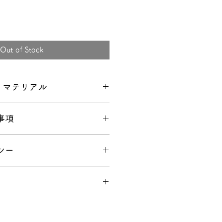
Out of Stock
/ マテリアル
78cm)
事項
8cm)
592g)
シー
きまして
GE USA正規品の直輸入モデル
以外の返品は一切お断りします。
覧いただき、慎重にご注文下さ
補償等はございません。
とがございましたら、ご注文の前
きまして
又は佐川急便による発送。
下さい。
届けまで約1〜2週間となりま
能です。
しておりますが、万が一不良箇所