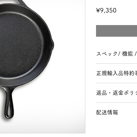
Price
¥9,350
スペック/ 機能 
直径：7インチ (17.
正規輸入品特約
高さ：2 インチ (5.0
重量：1ポンド (453.
※重要
鋳鉄 CAST IRON
返品・返金ポリ
●本商品の保証につ
本品はアメリカLOD
■破損品、不良品
となります。
配送情報
商品写真をよくご
破損時のメーカー
い。わからないこ
●本商品の納期につ
■クロネコヤマト
に、お問い合わせ
本品はご注文からお
◆時間帯指定も可
発送前に全て検品
す。