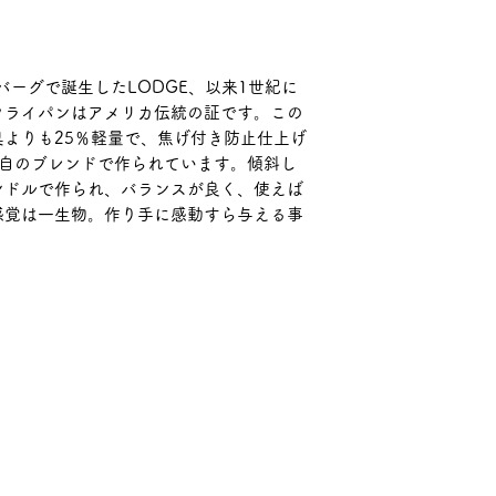
午前中・12－14時
がある場合は当店
20時・20-21時
き、商品到着後3日
ご購入者様は、本
■送料 全国一律65
換、またはご返金
す。ご購入前に、
商品お買い上げ金額1
であった場合でも
い。
バーグで誕生したLODGE、以来1世紀に
められる場合は、
フライパンはアメリカ伝統の証です。この
了承下さい。破損
よりも25％軽量で、焦げ付き防止仕上げ
の負担とさせて頂
独自のブレンドで作られています。傾斜し
ご返品下さい。
ンドルで作られ、バランスが良く、使えば
◆原則的にお客様の
感覚は一生物。作り手に感動すら与える事
ついては受付けて