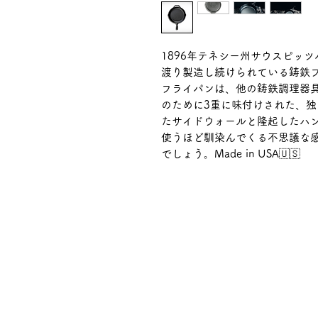
1896年テネシー州サウスピッツ
渡り製造し続けられている鋳鉄
フライパンは、他の鋳鉄調理器具
のために3重に味付けされた、
たサイドウォールと隆起したハ
使うほど馴染んでくる不思議な
でしょう。Made in USA🇺🇸