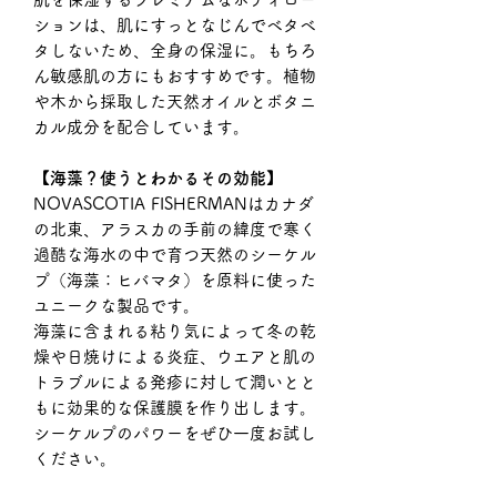
ションは、肌にすっとなじんでベタベ
タしないため、全身の保湿に。もちろ
ん敏感肌の方にもおすすめです。植物
や木から採取した天然オイルとボタニ
カル成分を配合しています。
【海藻？使うとわかるその効能】
NOVASCOTIA FISHERMANはカナダ
の北東、アラスカの手前の緯度で寒く
過酷な海水の中で育つ天然のシーケル
プ（海藻：ヒバマタ）を原料に使った
ユニークな製品です。
海藻に含まれる粘り気によって冬の乾
燥や日焼けによる炎症、ウエアと肌の
トラブルによる発疹に対して潤いとと
もに効果的な保護膜を作り出します。
シーケルプのパワーをぜひ一度お試し
ください。