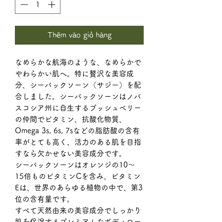
Thêm vào giỏ hàng
なめらかな航海のような、なめらかで
やわらかい肌へ。特に贅沢な美容成
分、シーバックソーン（サジー）を配
合しました。シーバックソーンはノバ
スコシア州に自生するブッシュベリー
の仲間でビタミン、抗酸化物質、
Omega 3s, 6s, 7sなどの脂肪酸の含有
率がとても高く、活力のある肌を目指
すなら欠かせない美容成分です。
シーバックソーンはオレンジの10〜
15倍ものビタミンCを含み、ビタミン
Eは、世界のあらゆる植物の中で、第3
位の含有量です。
すべて天然由来の美容成分でしっかり
肌を保湿するプレミアムなボディロー