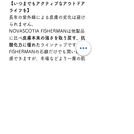
【いつまでもアクティブなアウトドア
ライフを】
長年の紫外線による皮膚の劣化は避け
られません。
NOVASCOTIA FISHERMANは他製品
に比べ
皮膚本来の強さを取り戻す、抗
酸化力に優れた
ラインナップです。
FISHERMANの石鹸だけでも潤いは実
感できますが、冬場などより一層の肌
のケアが必要な時に追加で使用すると
とても効果的です。
＜成分＞ ノバスコシアシーケルプ（海
藻）、シアバター、ココナッツ、アボ
カド、アロエ、パンプキンシード、キ
ュウリ、ビタミンE、シーバックソー
ン（サジー）
＜香り＞ 明るくフレッシュな柑橘系 -
スウィートオレンジ、タンジェリン、