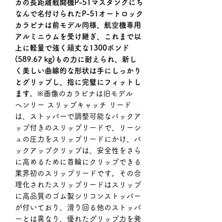
カの長距離戦闘機P-51マスタングにち
なんで名付けられたP-51オートロック
カラビナは前モデル同様、航空機専用
アルミニウムを受け継ぎ、これまで以
上に軽量で強く頑丈な1300ポンド
(589.67 kg)もの力に耐えられ、新し
く美しい曲線的な形状は手にしっかり
とグリップし、指に完璧にフィットし
ます。
※画像のカラビナは旧モデル
ヘンリー スリップキャッチ リード
は、ストッパーで調整可能なバックア
ップ付きのスリップリードで、リーシ
ュの圧力をスリップリードにかけ、バ
ックアップクリップは、安全性をさら
に高めるために首輪にクリップできる
業界初のスリップリードです。その合
理化されたスリップリードはスリップ
に高品質のゴム製シリコンストッパー
が付いており、滑り回る他のストッパ
ーとは異なり、優れたグリップ力を発