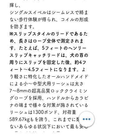
揮し、
シングルスイベルはシームレスで絡ま
ない歩行体験が得られ、コイルの形成
を防ぎます。
※スリップスタイルのリードであるた
め、長さはロープ全体で測定されま
す。たとえば、5フィートのヘンリー
スリップキャッチリードは、犬の首の
周りにスリップを固定した後、約4フ
ィート〜4.5フィートになります。
よ
り軽さに特化したオールハンドメイド
による小〜中型犬用リーシュは太さ
7〜8mmの超高品質ロッククライミン
グロープを採用、ハンドルからカラビ
ナの端まで様々な対策が施されている
リーシュは1300ポンド、対荷重
589.67kgもを誇り、これまでに類を見
ないあらゆる状況下において最も安心
で最も耐久性のある犬用リーシュで