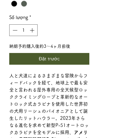
Số lượng
*
納期予約購入後約3〜4ヶ月前後
Đặt trước
人と犬達によるさまざまな冒険からフ
ィードバックを経て、地球上で最も安
全と言われる屋外専用の全天候型ロッ
ククライミングロープと革新的なオー
トロック式カラビナを使用した世界初
の犬用リーシュのパイオニアとして誕
生した
リットハウラー。2023年さら
なる進化を求めて新型P-51オートロッ
クカラビナを全モデルに採用、
アメリ