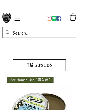
Tải trước đó
For Human Use ( 再入荷 )