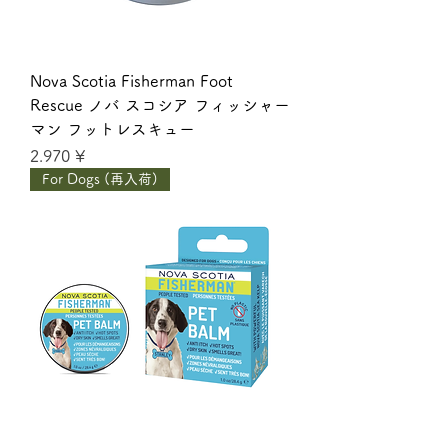
Nova Scotia Fisherman Foot
Rescue ノバ スコシア フィッシャー
マン フットレスキュー
Giá
2.970 ¥
For Dogs (再入荷)