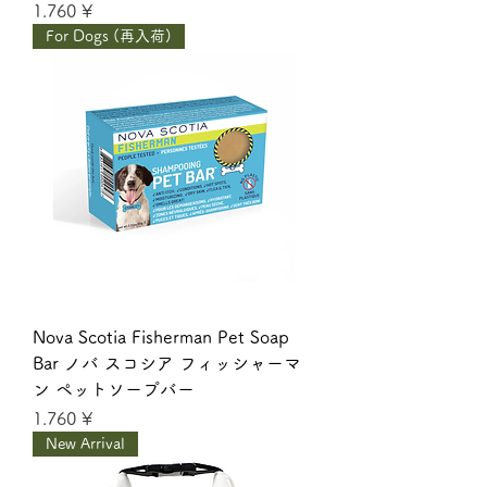
Giá
1.760 ¥
For Dogs (再入荷)
Nova Scotia Fisherman Pet Soap
Bar ノバ スコシア フィッシャーマ
ン ペットソープバー
Giá
1.760 ¥
New Arrival