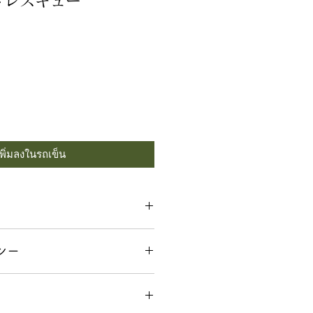
トレスキュー
เพิ่มลงในรถเข็น
1OZ] TIN
シー
実油*、ミツロウ*、シア脂*、ヤ
イル）*、ホホバ種子油*、ヒマ
以外の返品は一切お断りします。
種子油*、アロエベラ葉エキス*、
覧いただき、慎重にご注文下さ
ヒバマタ、炭酸水素Ｎａ、ラベン
とがございましたら、ご注文の前
リー葉油、ティーツリー葉油、ニ