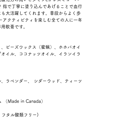
 指で丁寧に塗り込んであげることで血行
にも大活躍してくれます。普段からよく歩
ーアクティビティを楽しむ全ての人に一年
専用軟膏です。
）、ビーズワックス（蜜蝋）、ホホバオイ
ブオイル、ココナッツオイル、イランイラ
ール、ラベンダー、 シダーウッド、ティーツ
ade in Canada）
& フタル酸類フリー)