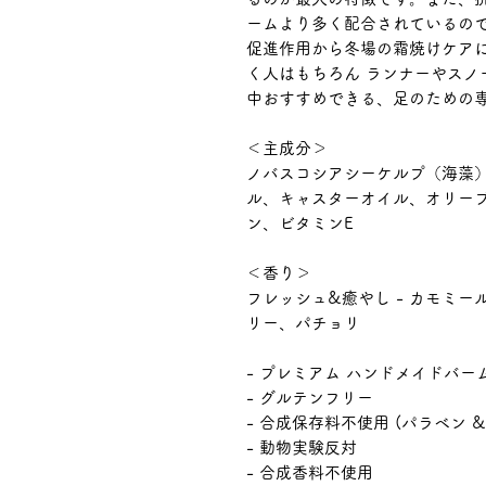
ームより多く配合されているので
促進作用から冬場の霜焼けケア
く人はもちろん ランナーやスノ
中おすすめできる、足のための
＜主成分＞
ノバスコシアシーケルプ（海藻
ル、キャスターオイル、オリー
ン、ビタミンE
＜香り＞
フレッシュ&癒やし - カモミ
リー、パチョリ
- プレミアム ハンドメイドバーム （M
- グルテンフリー
- 合成保存料不使用 (パラベン 
- 動物実験反対
- 合成香料不使用