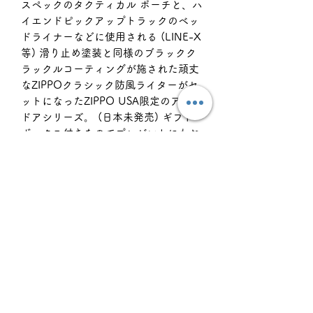
スペックのタクティカル ポーチと、ハ
イエンドピックアップトラックのベッ
ドライナーなどに使用される (LINE-X
等) 滑り止め塗装と同様のブラックク
ラックルコーティングが施された頑丈
なZIPPOクラシック防風ライターがセ
ットになったZIPPO USA限定のアウト
ドアシリーズ。 (日本未発売) ギフト
ボックス付きなのでプレゼントにもお
すすめです。Made in USA 🇺🇸
スペック/ 機能 / マテリアル
Includes Tactical Lighter Pouch &
正規輸入品特約事項
One Black Crackle Windproof
Lighter
※重要
Made in the USA with Military
返品・返金ポリシー
●本商品の保証につきまして
Spec Materials