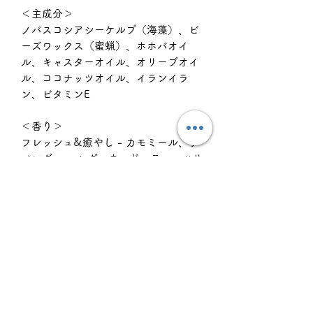
＜主成分＞
ノバスコシアシーケルプ（海藻）、ビ
ーズワックス（蜜蝋）、ホホバオイ
ル、キャスターオイル、オリーブオイ
ル、ココナッツオイル、イランイラ
ン、ビタミンE
＜香り＞
フレッシュ&癒やし - カモミール、ラ
ベンダー、 シダーウッド、ティーツリ
ー、パチョリ
- プレミアム ハンドメイドバー
ム （Made in Canada）
- グルテンフリー
- 合成保存料不使用 (パラベン & フタ
ル酸類フリー)
- 動物実験反対
- 合成香料不使用