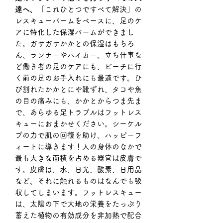
達へ、
「これひとつですべて解決」の
レスキューバームをベースに、足のケ
アに特化した保湿バームができまし
た。ガサガサかかとの保湿はもちろ
ん、ランナーやハイカー、立ち仕事な
ど働き者の足のケアにも、ビーチに行
く前の足のお手入れにも最適です。ひ
び割れたかかとにや靴ずれ、タコや魚
の目の痛みにも、かかとからつま先ま
で、あらゆる足トラブルはフットレス
キューにおまかせください。シーケル
プの力で肌の回復を助け、ハッピーフ
ィートに導きます！人の身体のなかで
最も大きな面積を占める器官は皮膚で
す。皮膚は、水、日光、酸素、日用品
など、それに触れるものはなんでも吸
収してしまいます。フットレスキュー
は、太陽の下で大地の栄養をたっぷり
蓄えた植物の有効成分を非加熱で配合