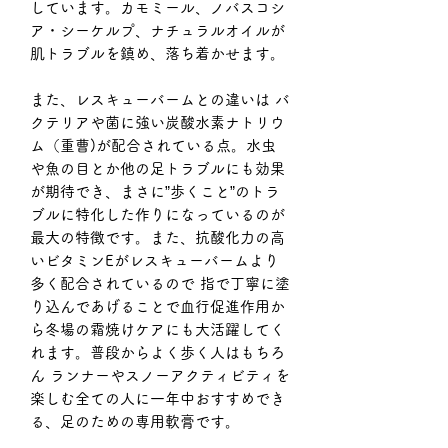
しています。カモミール、ノバスコシ
ア・シーケルプ、ナチュラルオイルが
肌トラブルを鎮め、落ち着かせます。
また、レスキューバームとの違いは バ
クテリアや菌に強い炭酸水素ナトリウ
ム（重曹)が配合されている点。水虫
や魚の目とか他の足トラブルにも効果
が期待でき、まさに”歩くこと”のトラ
ブルに特化した作りになっているのが
最大の特徴です。また、抗酸化力の高
いビタミンEがレスキューバームより
多く配合されているので 指で丁寧に塗
り込んであげることで血行促進作用か
ら冬場の霜焼けケアにも大活躍してく
れます。普段からよく歩く人はもちろ
ん ランナーやスノーアクティビティを
楽しむ全ての人に一年中おすすめでき
る、足のための専用軟膏です。