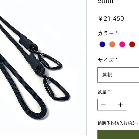
8mm
価
￥21,450
格
カラー
*
サイズ
*
選択
数量
*
納期予約購入後約3〜