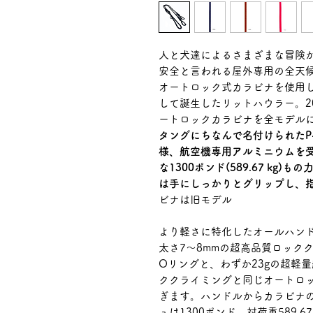
人と犬達によるさまざまな冒険
安全と言われる屋外専用の全天
オートロック式カラビナを使用
して誕生した
リットハウラー。2
ートロックカラビナを全モデル
タングにちなんで名付けられたP
様、航空機専用アルミニウムを
な1300ポンド(589.67 k
は手にしっかりとグリップし、
ビナは旧モデル
より軽さに特化したオールハン
太さ7〜8mmの超高品質ロック
Oリングと、わずか23gの超軽
ククライミングと同じオートロ
ぎます。ハンドルからカラビナ
ュは1300ポンド、対荷重589.