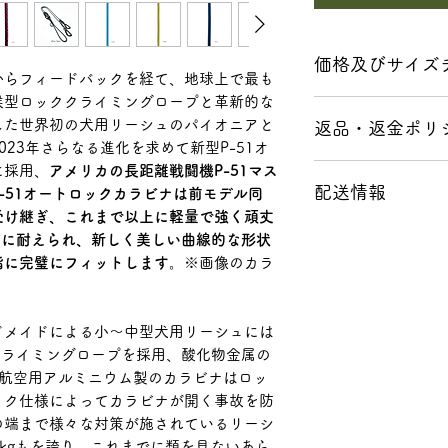
価格及びサイズチ
からフィードバックを経て、地球上で最も
候型ロッククライミングロープと革新的な
4ft：121.92 cm（
した世界初の犬用リーシュのパイオニアと
返品・返金ポリ
5ft：152.40 cm（¥
023年さらなる進化を求めて新型P-51オ
に採用、
アメリカの長距離戦闘機P-51マス
■破損品、不良品
配送情報
商品写真をよくご
-51オートロックカラビナは前モデル同
い。わからないこ
受け継ぎ、これまで以上に軽量で強く頑丈
■クロネコヤマト
に、お問い合わせ
g)もの力に耐えられ、新しく美しい曲線的な形状
◆時間帯指定も可
発送前に全て検品
指に完璧にフィットします。
※画像のカラ
午前中・12－14時
がある場合は当店
20時・20-21時
き、商品到着後3日
■送料 全国一律65
換、またはご返金
ドメイドによる小〜中型犬用リーシュには
商品お買い上げ金額1
であった場合でも
クライミングロープを採用、酸化物金属の
められる場合は、
量航空用アルミニウム製のカラビナはロッ
了承下さい。破損
ック仕様によってカラビナが開く事故を防
の負担とさせて頂
の端まで様々な対策が施されているリーシ
ご返品下さい。
67kgもを誇り、これまでに類を見ないあら