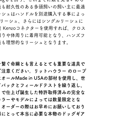
◆原則的にお客様
最も耐久性のある多頭飼いの飼い主に最適
ついては受付けて
ーシュはハンドルを別途購入する事によっ
ルリーシュ、さらにはシングルリーシュに
Kenzoコネクターを使用すれば、クロス
周りや体周りに着用可能となり、ハンズフ
最も理想的なリーシュとなります。
を繋ぐ命綱とも言えるとても重要な道具で
注意ください。リットハウラー のロープ
ールMade in USAの部材を使用し、世
フィードバックとフィールドテストを繰り返し、
りで仕上げ誕生した特許取得済みの完全な
カラーやモデルによっては数量限定とな
。オーダーの際はお早めにお願いしており
様にとって本当に必要な本物のドッグギア