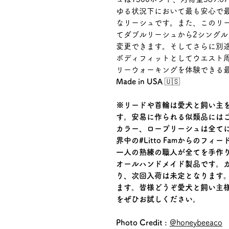
ゆる状況下において最も安心で
なリーシュです。また、このリ
てダブルリーシュから2シング
変更できます。そしてさらに別途 
ボディフィットとしてウエスト
リーウォーキングを体験できる
Made in USA
🇺🇸
※リードや首輪は愛犬と飼い主
す。安易に作られる似類品にはご
カラー、ロープリーシュは全てにオ
界中の#Litto Famからの
一人の熟練の職人が全てを手作
オールハンドメイド製品です。
り、次回入荷は未定となります
ます。皆様どうぞ愛犬と飼い主
をぜひお試しください。
Photo Credit :
@honeybeeaco