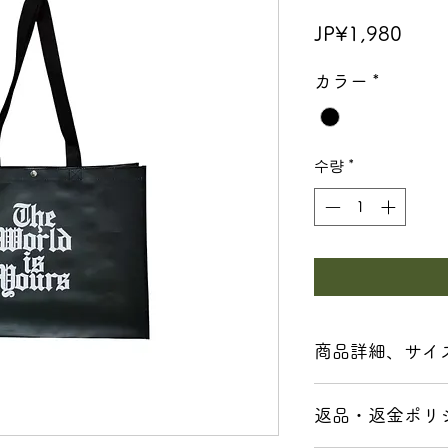
가
JP¥1,980
격
カラー
*
수량
*
商品詳細、サイ
■ サイズ
返品・返金ポリ
本体：440 × 330 ×
ハンドル部分：700