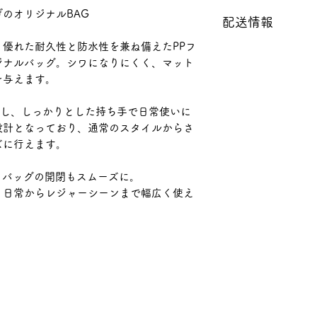
■破損品、不良品
のオリジナルBAG
配送情報
商品写真をよくご
■ 素材：PP fabric
い。わからないこ
優れた耐久性と防水性を兼ね備えたPPフ
■クロネコヤマト
に、お問い合わせ
ジナルバッグ。シワになりにくく、マット
◆時間帯指定も可
発送前に全て検品
を与えます。
午前中・12－14時
がある場合は当店
20時・20-21時
き、商品到着後3日
施し、しっかりとした持ち手で日常使いに
■送料 全国一律65
換、またはご返金
設計となっており、通常のスタイルからさ
商品お買い上げ金額1
であった場合でも
ズに行えます。
められる場合は、
了承下さい。破損
配置し、バッグの開閉もスムーズに。
の負担とさせて頂
、日常からレジャーシーンまで幅広く使え
ご返品下さい。
◆原則的にお客様
ついては受付けて