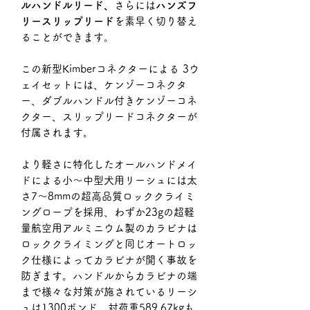
ルハンドルリード、
さらには
ハンズフ
リースリップリード
を素早く切り替え
ることができます。
この新型Kimberコネクターによる 3ウ
ェイセットには、ケンゾーコネクタ
ー、ダブルハンドル付きケンゾーコネ
クター
、スリップリードコネクターが
付属されます。
より軽さに特化したオールハンドメイ
ドによる小〜中型犬用リーシュには太
さ7〜8mmの超高品質ロッククライミ
ングロープを採用、わずか23gの超軽
量航空用アルミニウム製のカラビナは
ロッククライミングと同じオートロッ
ク仕様によってカラビナが開く事故を
防ぎます。ハンドルからカラビナの端
まで様々な対策が施されているリーシ
ュは1300ポンド、対荷重589.67kgも