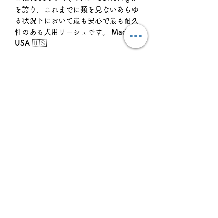
を誇り、これまでに類を見ないあらゆ
る状況下において最も安心で最も耐久
性のある犬用リーシュです。
Made in
USA
🇺🇸
※リードや首輪は愛犬と飼い主を繋ぐ
命綱とも言えるとても重要な道具で
す。安易に作られる似類品にはご注意
ください。リットハウラー のロープカ
ラー、ロープリーシュは全てにオール
Made in USAの部材を使用し、世界中
の#Litto Famからのフィードバックと
フィールドテストを繰り返し、一人の
熟練の職人が全てを手作りで仕上げ誕
生した特許取得済みの完全なオールハ
ンドメイド製品です。カラーやモデル
によっては数量限定となり、次回入荷
は未定となります。オーダーの際はお
早めにお願いしております。皆様どう