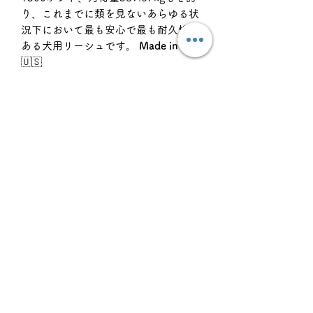
り、これまでに類を見ないあらゆる状
況下において最も安心で最も耐久性の
ある犬用リーシュです。
Made in USA
🇺🇸
※リードや首輪は愛犬と飼い主を繋ぐ
命綱とも言えるとても重要な道具で
す。安易に作られる似類品にはご注意
ください。リットハウラー のロープカ
ラー、ロープリーシュは全てにオール
Made in USAの部材を使用し、世界中
の#Litto Famからのフィードバックと
フィールドテストを繰り返し、一人の
熟練の職人が全てを手作りで仕上げ誕
生した特許取得済みの完全なオールハ
ンドメイド製品です。カラーやモデル
によっては数量限定となり、次回入荷
は未定となります。オーダーの際はお
早めにお願いしております。皆様どう