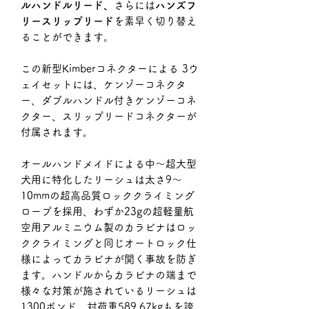
ルハンドルリード、
さらには
ハンズフ
リースリップリード
を素早く切り替え
ることができます。
この新型Kimberコネクターによる 3ウ
ェイセットには、ケンゾーコネクタ
ー、ダブルハンドル付きケンゾーコネ
クター
、スリップリードコネクターが
付属されます。
オールハンドメイドによる中〜超大型
犬用に特化したリーシュは太さ9〜
10mmの超高品質ロッククライミング
ロープを採用、わずか23gの超軽量航
空用アルミニウム製のカラビナはロッ
ククライミングと同じオートロック仕
様によってカラビナが開く事故を防ぎ
ます。ハンドルからカラビナの端まで
様々な対策が施されているリーシュは
1300ポンド、対荷重589.67kgもを誇