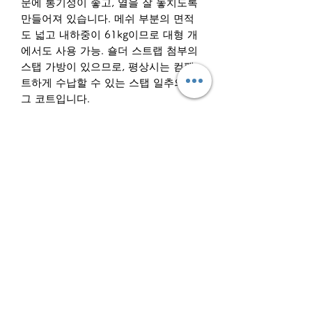
문에 통기성이 좋고, 열을 잘 놓치도록
만들어져 있습니다. 메쉬 부분의 면적
도 넓고 내하중이 61kg이므로 대형 개
에서도 사용 가능. 숄더 스트랩 첨부의
스탭 가방이 있으므로, 평상시는 컴팩
트하게 수납할 수 있는 스탭 일추의 도
그 코트입니다.
※Helinox 도그콧트는 생산의 지연 등
으로부터 본국이나 일본 국내에서도 입
수 곤란이 예상되어, 현재 한 분 한점의
수량 한정이 됩니다. 제발 서둘러!
상품 상세
【
M 사이즈
】
반품・환불 정책
【소재】(본체) 나일론 모노 필라멘트
메쉬, 300 데니르・폴리에스텔・립 스
■파손품, 불량품 이외의 반품은 일절
톱(프레임) 알루미늄 합금【중량】