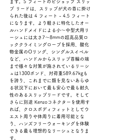
ます。5 フィートのビショップ スリッ
プ リードは、スリップが犬の首に掛け
られた後は 4 フィート - 4.5 フィート
になります。より軽さに特化したオー
ルハンドメイドによる小〜中型犬用リ
ーシュには太さ7〜8mmの超高品質ロ
ッククライミングロープを採用、酸化
物金属のOリング、シングルスイベル
など、ハンドルからスリップ首輪の端
まで様々な対策が施されているリーシ
ュは1300ポンド、対荷重589.67kgも
を誇り、これまでに類を見ないあらゆ
る状況下において最も安心で最も耐久
性のあるスリップリードです。そして
さらに別途 Kenzoコネクターを使用す
れば、クロスボディフィットとしてウ
エスト周りや体周りに着用可能とな
り、ハンズフリーウォーキングを体験
できる最も理想的なリーシュとなりま
す。