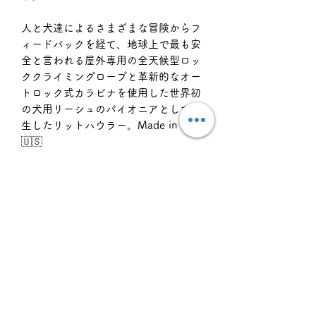
人と犬達によるさまざまな冒険からフ
ィードバックを経て、地球上で最も安
全と言われる屋外専用の全天候型ロッ
ククライミングロープと革新的なオー
トロック式カラビナを使用した世界初
の犬用リーシュのパイオニアとして誕
生したリットハウラー。Made in USA
🇺🇸
※リードや首輪は愛犬と飼い主を繋ぐ
命綱とも言えるとても重要な道具で
す。安易に作られる似類品にはご注意
ください。リットハウラー のロープカ
ラー、ロープリーシュは全てにオール
Made in USAの部材を使用し、世界中
の#Litto Famからのフィードバックと
フィールドテストを繰り返し、一人の
熟練の職人が全てを手作りで仕上げ誕