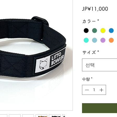
가
JP¥11,000
격
カラー
*
サイズ
*
선택
수량
*