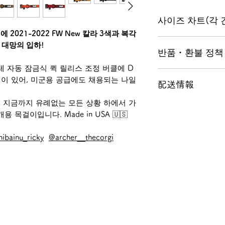
사이즈 차트(각 
021-2022 FW New 칼라 3색과 복각
XS:30.48~36.83 c
이 대망의 입하!
반품・환불 정책
S: 33.02~41.91 
M:40.64~54.61 
 자동 잠금식 퀵 릴리스 조정 버클에 D
■파손품, 불량품 이
L:45.72~64.77 
성이 있어, 미군용 공급에도 채용되는 나일
配送情報
품 사진을 잘 보시고
것이 있으시면, 주문
, 지금까지 유례없는 모든 상황 하에서 가
■クロネコヤマト
발송 전에 모두 검
목걸이입니다. Made in USA 🇺🇸
◆時間帯指定も可
가 있는 경우는 당점
午前中・12－14時
상품 도착 후 3일 
ibainu_ricky
@archer__thecorgi
20時・20-21時
환, 또는 환불하겠습
■送料 全国一律65
도 손님이 사용하게
商品お買い上げ金額1
을 받기 어렵기 때
품에 대해서는, 당점
서 수취인 지불로 
◆원칙적으로 손님의 
대해서는 접수하고 