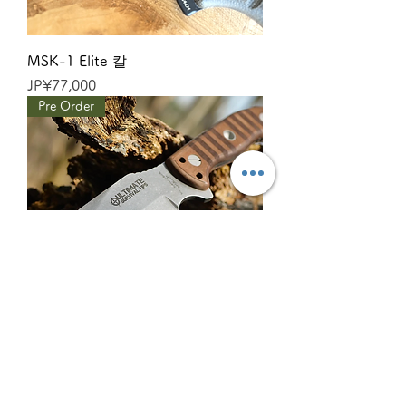
MSK-1 Elite 칼
가격
JP¥77,000
Pre Order
MSK-1 Primitive 칼
가격
JP¥39,600