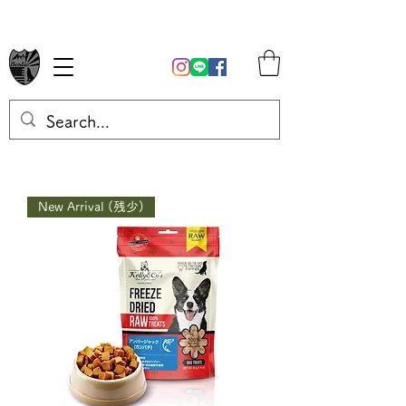
New Arrival (残少)