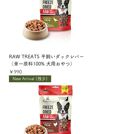
RAW TREATS 平飼いダックレバー
（単一原料100% 犬用おやつ）
価格
￥990
New Arrival (残少)