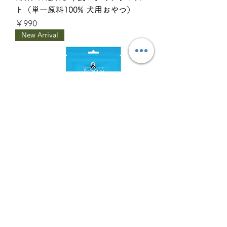
ト（単一原料100% 犬用おやつ）
価格
￥990
New Arrival
DINNER BOOSTER 天然マグロ
（単一原料100% 犬用ふりかけ）
価格
￥1,485
New Arrival (残少)