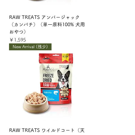
RAW TREATS アンバージャック
（カンパチ）（単一原料100% 犬用
おやつ）
価格
￥1,595
New Arrival (残少)
RAW TREATS ワイルドコート（天