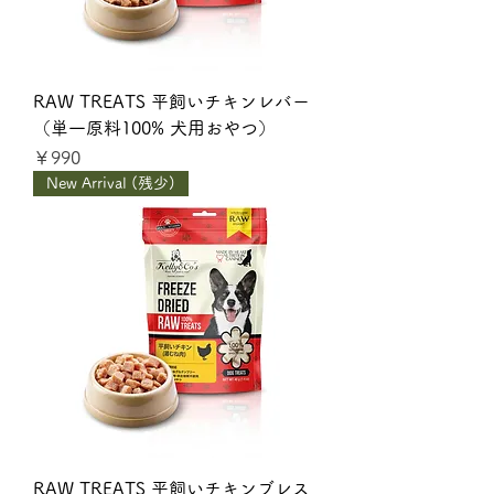
RAW TREATS 平飼いチキンレバー
（単一原料100% 犬用おやつ）
価格
￥990
New Arrival (残少)
RAW TREATS 平飼いチキンブレス