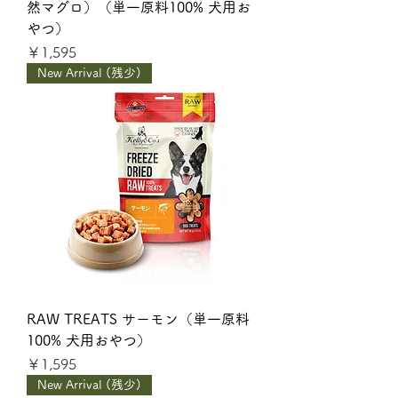
然マグロ）（単一原料100% 犬用お
やつ）
価格
￥1,595
New Arrival (残少)
RAW TREATS サーモン（単一原料
100% 犬用おやつ）
価格
￥1,595
New Arrival (残少)