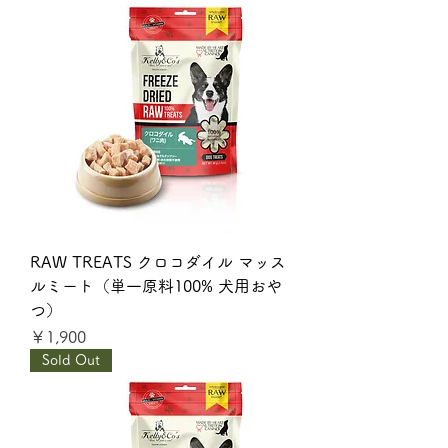
RAW TREATS クロコダイル マッス
ルミート（単一原料100% 犬用おや
つ）
価格
￥1,900
Sold Out